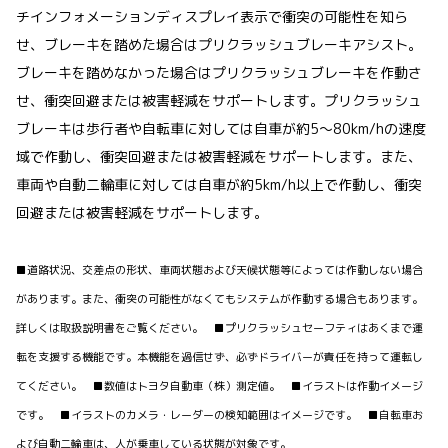
チインフォメーションディスプレイ表示で衝突の可能性を知ら
せ、ブレーキを踏めた場合はプリクラッシュブレーキアシスト。
ブレーキを踏めなかった場合はプリクラッシュブレーキを作動さ
せ、衝突回避または被害軽減をサポートします。プリクラッシュ
ブレーキは歩行者や自転車に対しては自車が約5〜80km/hの速度
域で作動し、衝突回避または被害軽減をサポートします。また、
車両や自動二輪車に対しては自車が約5km/h以上で作動し、衝突
回避または被害軽減をサポートします。
■道路状況、交差点の形状、車両状態および天候状態等によっては作動しない場合
があります。また、衝突の可能性がなくてもシステムが作動する場合もあります。
詳しくは取扱説明書をご覧ください。 ■プリクラッシュセーフティはあくまで運
転を支援する機能です。本機能を過信せず、必ずドライバーが責任を持って運転し
てください。 ■数値はトヨタ自動車（株）測定値。 ■イラストは作動イメージ
です。 ■イラストのカメラ・レーダーの検知範囲はイメージです。 ■自転車お
よび自動二輪車は、人が乗車している状態が対象です。