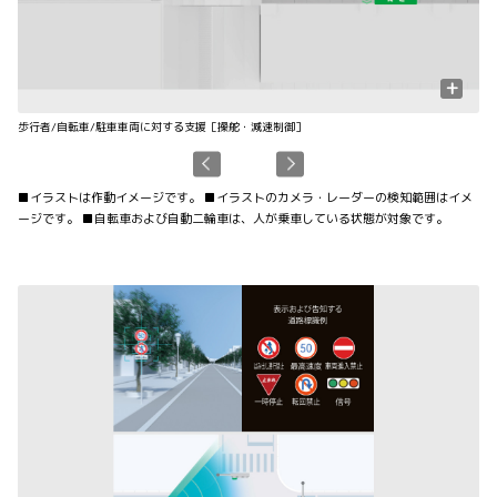
+
歩行者/自転車/駐車車両に対する支援［操舵・減速制御］
先
■イラストは作動イメージです。 ■イラストのカメラ・レーダーの検知範囲はイメ
ージです。 ■自転車および自動二輪車は、人が乗車している状態が対象です。