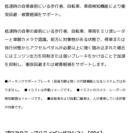
低速時の自車直前にいる歩行者、自転車、車両検知機能により衝
突回避・被害軽減をサポート。
低速時の自車の直前にいる歩行者、自転車、車両をミリ波レーダ
ーと単眼カメラで認識。前方に対象物がある状態で、停車または
徐行状態からアクセルペダルが必要以上に強く踏み込まれた場合
にはエンジン出力を抑制または弱いブレーキをかけることで加速
を抑制し、衝突回避または被害軽減をサポートします。
■パーキングサポートブレーキ（前後方静止物）の代替機能となるシステムではあ
りません。 ■イラストは作動イメージです。 ■イラストのカメラ・レーダーの
検知範囲はイメージです。 ■自転車および自動二輪車は、人が乗車している状態
が対象です。