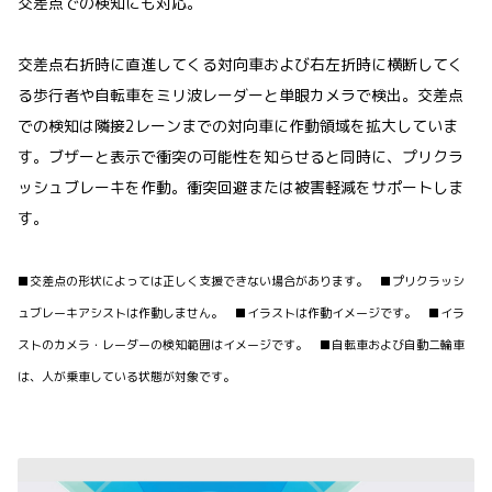
交差点での検知にも対応。
交差点右折時に直進してくる対向車および右左折時に横断してく
る歩行者や自転車をミリ波レーダーと単眼カメラで検出。交差点
での検知は隣接2レーンまでの対向車に作動領域を拡大していま
す。ブザーと表示で衝突の可能性を知らせると同時に、プリクラ
ッシュブレーキを作動。衝突回避または被害軽減をサポートしま
す。
■交差点の形状によっては正しく支援できない場合があります。 ■プリクラッシ
ュブレーキアシストは作動しません。 ■イラストは作動イメージです。 ■イラ
ストのカメラ・レーダーの検知範囲はイメージです。 ■自転車および自動二輪車
は、人が乗車している状態が対象です。