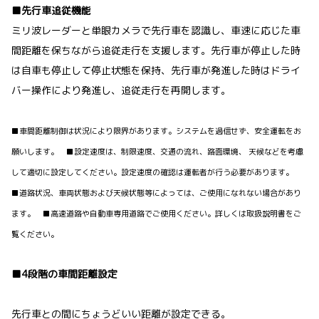
■先行車追従機能
ミリ波レーダーと単眼カメラで先行車を認識し、車速に応じた車
間距離を保ちながら追従走行を支援します。先行車が停止した時
は自車も停止して停止状態を保持、先行車が発進した時はドライ
バー操作により発進し、追従走行を再開します。
■車間距離制御は状況により限界があります。システムを過信せず、安全運転をお
願いします。 ■設定速度は、制限速度、交通の流れ、路面環境、 天候などを考慮
して適切に設定してください。設定速度の確認は運転者が行う必要があります。
■道路状況、車両状態および天候状態等によっては、ご使用になれない場合があり
ます。 ■高速道路や自動車専用道路でご使用ください。詳しくは取扱説明書をご
覧ください。
■4段階の車間距離設定
先行車との間にちょうどいい距離が設定できる。