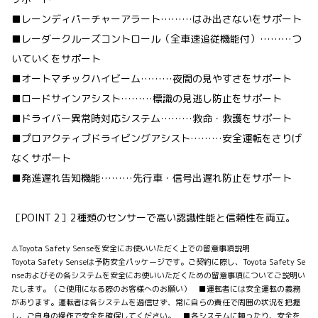
■レーンディパーチャーアラート………はみ出さないをサポート
■レーダークルーズコントロール（全車速追従機能付）………つ
いていくをサポート
■オートマチックハイビーム………夜間の見やすさをサポート
■ロードサインアシスト………標識の見逃し防止をサポート
■ドライバー異常時対応システム………救命・救護をサポート
■プロアクティブドライビングアシスト………安全運転をさりげ
なくサポート
■発進遅れ告知機能………先行車・信号出遅れ防止をサポート
［POINT 2］2種類のセンサーで高い認識性能と信頼性を両立。
⚠Toyota Safety Senseを安全にお使いいただく上での留意事項説明
Toyota Safety Senseは予防安全パッケージです。ご契約に際し、Toyota Safety Se
nseおよびその各システムを安全にお使いいただくための留意事項についてご説明い
たします。（ご使用になる際のお客様へのお願い） ■運転者には安全運転の義務
があります。運転者は各システムを過信せず、常に自らの責任で周囲の状況を把握
し、ご自身の操作で安全を確保してください。 ■各システムに頼ったり、安全を