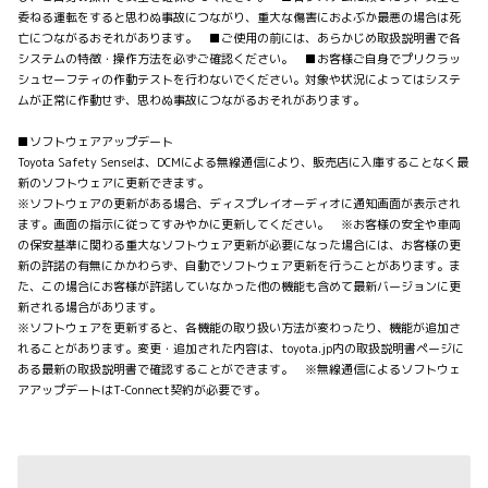
委ねる運転をすると思わぬ事故につながり、重大な傷害におよぶか最悪の場合は死
亡につながるおそれがあります。 ■ご使用の前には、あらかじめ取扱説明書で各
システムの特徴・操作方法を必ずご確認ください。 ■お客様ご自身でプリクラッ
シュセーフティの作動テストを行わないでください。対象や状況によってはシステ
ムが正常に作動せず、思わぬ事故につながるおそれがあります。
■ソフトウェアアップデート
Toyota Safety Senseは、DCMによる無線通信により、販売店に入庫することなく最
新のソフトウェアに更新できます。
※ソフトウェアの更新がある場合、ディスプレイオーディオに通知画面が表示され
ます。画面の指示に従ってすみやかに更新してください。 ※お客様の安全や車両
の保安基準に関わる重大なソフトウェア更新が必要になった場合には、お客様の更
新の許諾の有無にかかわらず、自動でソフトウェア更新を行うことがあります。ま
た、この場合にお客様が許諾していなかった他の機能も含めて最新バージョンに更
新される場合があります。
※ソフトウェアを更新すると、各機能の取り扱い方法が変わったり、機能が追加さ
れることがあります。変更・追加された内容は、toyota.jp内の取扱説明書ページに
ある最新の取扱説明書で確認することができます。 ※無線通信によるソフトウェ
アアップデートはT-Connect契約が必要です。