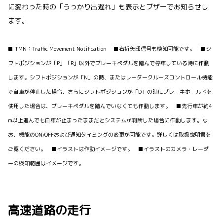
に変わった時の「うっかり出遅れ」も表示とブザーでお知らせし
ます。
■ TMN：Traffic Movement Notification ■右折矢印信号も検知可能です。 ■シ
フトポジションが「P」「R」以外でブレーキペダルを踏んで停車している時に作動
します。シフトポジションが「N」の時、またはレーダークルーズコントロール機能
で自車が停止した場合、さらにシフトポジションが「D」の時にブレーキホールドを
使用した場合は、ブレーキペダルを踏んでいなくても作動します。 ■先行車が約4
m以上進んでも自車が止まったままだとシステムが判断した場合に作動します。な
お、機能のON/OFFおよび通知タイミングの変更が可能です。詳しくは取扱説明書を
ご覧ください。 ■イラストは作動イメージです。 ■イラストのカメラ・レーダ
ーの検知範囲はイメージです。
高速道路の走行