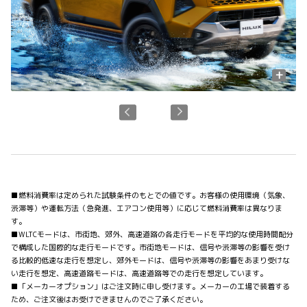
+
■燃料消費率は定められた試験条件のもとでの値です。お客様の使用環境（気象、
渋滞等）や運転方法（急発進、エアコン使用等）に応じて燃料消費率は異なりま
す。
■WLTCモードは、市街地、郊外、高速道路の各走行モードを平均的な使用時間配分
で構成した国際的な走行モードです。市街地モードは、信号や渋滞等の影響を受け
る比較的低速な走行を想定し、郊外モードは、信号や渋滞等の影響をあまり受けな
い走行を想定、高速道路モードは、高速道路等での走行を想定しています。
■「メーカーオプション」はご注文時に申し受けます。メーカーの工場で装着する
ため、ご注文後はお受けできませんのでご了承ください。