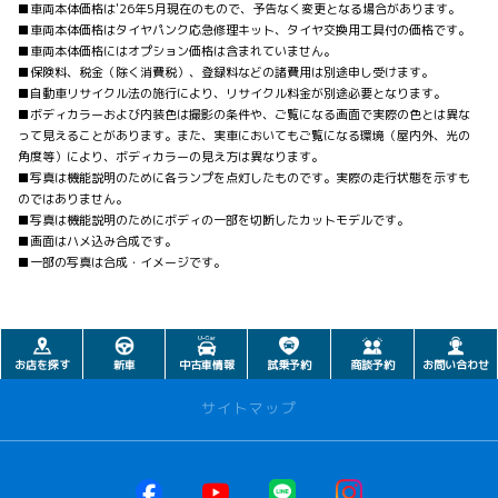
■車両本体価格は'26年5月現在のもので、予告なく変更となる場合があります。
■車両本体価格はタイヤパンク応急修理キット、タイヤ交換用工具付の価格です。
■車両本体価格にはオプション価格は含まれていません。
■保険料、税金（除く消費税）、登録料などの諸費用は別途申し受けます。
■自動車リサイクル法の施行により、リサイクル料金が別途必要となります。
■ボディカラーおよび内装色は撮影の条件や、ご覧になる画面で実際の色とは異な
って見えることがあります。また、実車においてもご覧になる環境（屋内外、光の
角度等）により、ボディカラーの見え方は異なります。
■写真は機能説明のために各ランプを点灯したものです。実際の走行状態を示すも
のではありません。
■写真は機能説明のためにボディの一部を切断したカットモデルです。
■画面はハメ込み合成です。
■一部の写真は合成・イメージです。
お店を探す
新車
中古車情報
試乗予約
商談予約
お問い合わせ
サイトマップ
お店を探す