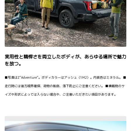
実用性と精悍さを両立したボディが、あらゆる場所で魅力
を放つ。
■写真はZ“Adventure”。ボディカラーはアッシュ〈1M2〉。内装色はミネラル。 ■
走行時には後方視界確保、荷物の転倒、落下防止にご注意ください。 ■積載物のサ
イズや形状によっては入らない場合や、ご注意いただきたい項目があります。