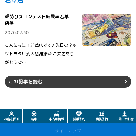
🌈ぬりえコンテスト結果🚙若草
店🌟
2026.07.30
こんにちは！若草店です♪ 先日のネッ
ツトヨタ甲斐大感謝祭🍉 ご来店あり
がとうご…
この記事を読む
お店を探す
新車
中古車情報
試乗予約
商談予約
お問い合わせ
サイトマップ