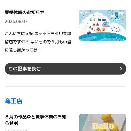
夏季休暇のお知らせ
2026.08.07
こんにちは☀️🐔 ネッツトヨタ甲斐都
留店です🫡🚩 早いもので８月も中盤
に差し掛かって参…
この記事を読む
竜王店
８月の作品🌻と夏季休業のお知
らせ🔊