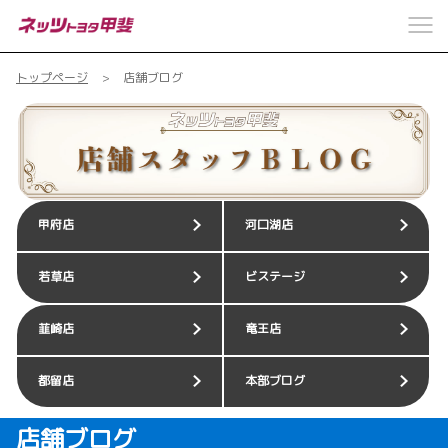
トップページ
店舗ブログ
甲府店
河口湖店
若草店
ビステージ
韮崎店
竜王店
都留店
本部ブログ
店舗ブログ