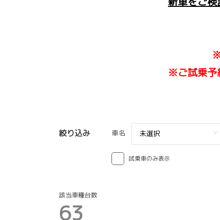
新車をご検
※ご試乗予
絞り込み
車名
未選択
試乗車のみ表示
該当車種台数
63