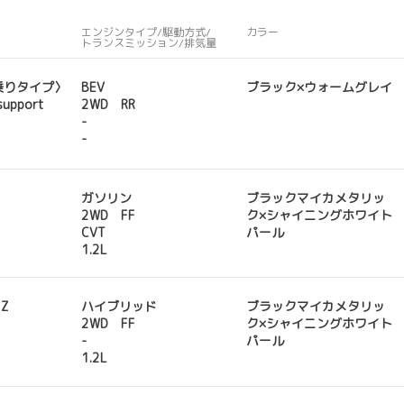
エンジンタイプ/駆動方式/
カラー
トランスミッション/排気量
乗りタイプ〉
BEV
ブラック×ウォームグレイ
support
2WD RR
-
-
ガソリン
ブラックマイカメタリッ
2WD FF
ク×シャイニングホワイト
CVT
パール
1.2L
 Z
ハイブリッド
ブラックマイカメタリッ
2WD FF
ク×シャイニングホワイト
-
パール
1.2L