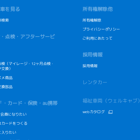
車を見る
所有権解除他
車検索
所有権解除
プライバシーポリシー
・点検・アフターサービ
ご利用にあたって
採用情報
点検（マイレージ・12ヶ月点検・
採用情報
ヤ交換）
スメ商品
レンタカー
交換部品
福祉車両（ウェルキャブ
Ｆ・カード・保険・au携帯
webカタログ
Fの会員になりたい
なカードをつくる
に入りたい