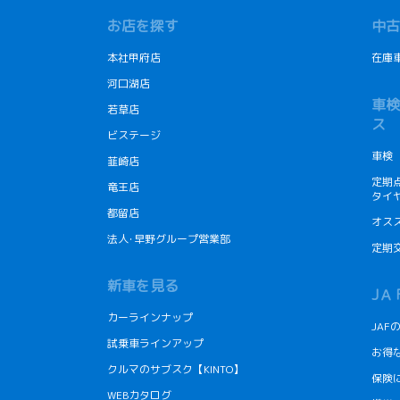
お店を探す
中古
本社甲府店
在庫
河口湖店
車検
若草店
ス
ビステージ
車検
韮崎店
定期
竜王店
タイ
都留店
オス
法人･早野グループ営業部
定期
新車を見る
JＡ
カーラインナップ
JA
試乗車ラインアップ
お得
クルマのサブスク【KINTO】
保険
WEBカタログ