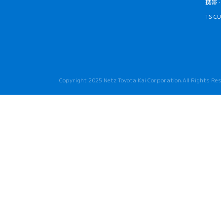
携帯
TS 
Copyright 2025 Netz Toyota Kai Corporation.All Rights R