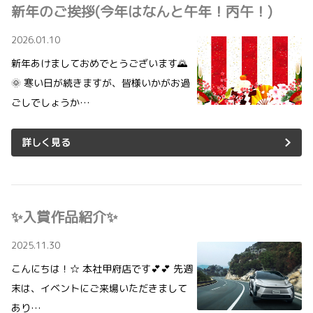
新年のご挨拶(今年はなんと午年！丙午！)
2026.01.10
新年あけましておめでとうございます🌄
🌞 寒い日が続きますが、皆様いかがお過
ごしでしょうか…
詳しく見る
✨入賞作品紹介✨
2025.11.30
こんにちは！☆ 本社甲府店です💕💕 先週
末は、イベントにご来場いただきまして
あり…