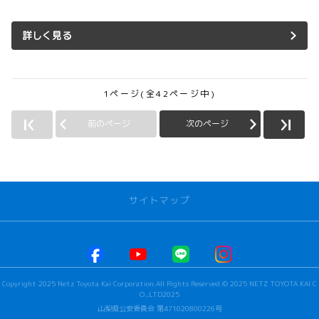
詳しく見る
1ページ(全42ページ中)
前のページ
次のページ
サイトマップ
お店を探す
本社甲府店
Copyright 2025 Netz Toyota Kai Corporation.All Rights Reserved.© 2025 NETZ TOYOTA KAI C
河口湖店
O.,LTD2025
若草店
山梨県公安委員会 第471020800226号
ビステージ