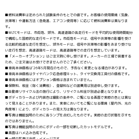
■燃料消費率は定められた試験条件のもとでの値です。お客様の使用環境（気象、
渋滞等）や運転方法（急発進、エアコン使用等）に応じて燃料消費率は異なりま
す。
■WLTCモードは、市街地、郊外、高速道路の各走行モードを平均的な使用時間配分
で構成した国際的な走行モードです。市街地モードは、信号や渋滞等の影響を受け
る比較的低速な走行を想定し、郊外モードは、信号や渋滞等の影響をあまり受けな
い走行を想定、高速道路モードは、高速道路等での走行を想定しています。
■「メーカーオプション」はご注文時に申し受けます。メーカーの工場で装着する
ため、ご注文後はお受けできませんのでご了承ください。
■車両本体価格は'26年5月現在のもので、予告なく変更となる場合があります。
■車両本体価格はタイヤパンク応急修理キット、タイヤ交換用工具付の価格です。
■車両本体価格にはオプション価格は含まれていません。
■保険料、税金（除く消費税）、登録料などの諸費用は別途申し受けます。
■自動車リサイクル法の施行により、リサイクル料金が別途必要となります。
■ボディカラーおよび内装色は撮影の条件や、ご覧になる画面で実際の色とは異な
って見えることがあります。また、実車においてもご覧になる環境（屋内外、光の
角度等）により、ボディカラーの見え方は異なります。
■写真は機能説明のために各ランプを点灯したものです。実際の走行状態を示すも
のではありません。
■写真は機能説明のためにボディの一部を切断したカットモデルです。
■画面はハメ込み合成です。
■一部の写真は合成・イメージです。