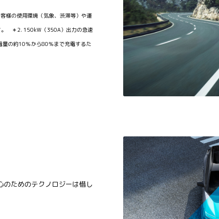
。お客様の使用環境（気象、渋滞等）や運
＊2. 150kW（350A）出力の急速
量の約10％から80％まで充電するた
心のためのテクノロジーは惜し