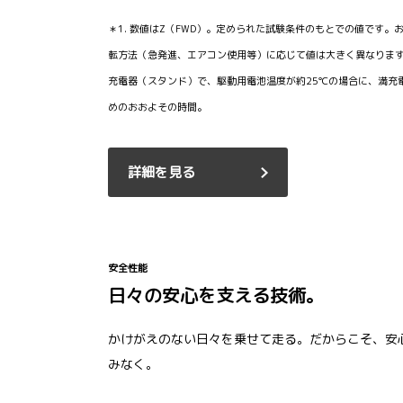
＊1. 数値はZ（FWD）。定められた試験条件のもとでの値です
転方法（急発進、エアコン使用等）に応じて値は大きく異なります。 
充電器（スタンド）で、駆動用電池温度が約25℃の場合に、満充電
めのおおよその時間。
詳細を見る
安全性能
日々の安心を支える技術。
かけがえのない日々を乗せて走る。だからこそ、安
みなく。