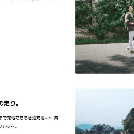
の走り。
％まで充電できる急速充電
、爽
＊2
クルマを。