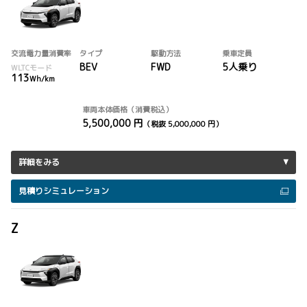
交流電力量消費率
タイプ
駆動方法
乗車定員
BEV
FWD
5人乗り
WLTCモード
113
Wh/km
車両本体価格（消費税込）
5,500,000 円
（税抜 5,000,000 円）
詳細をみる
見積りシミュレーション
Z