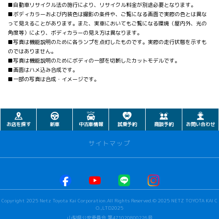
■自動車リサイクル法の施行により、リサイクル料金が別途必要となります。
■ボディカラーおよび内装色は撮影の条件や、ご覧になる画面で実際の色とは異な
って見えることがあります。また、実車においてもご覧になる環境（屋内外、光の
角度等）により、ボディカラーの見え方は異なります。
■写真は機能説明のために各ランプを点灯したものです。実際の走行状態を示すも
のではありません。
■写真は機能説明のためにボディの一部を切断したカットモデルです。
■画面はハメ込み合成です。
■一部の写真は合成・イメージです。
お店を探す
新車
中古車情報
試乗予約
商談予約
お問い合わせ
サイトマップ
お店を探す
本社甲府店
Copyright 2025 Netz Toyota Kai Corporation.All Rights Reserved.© 2025 NETZ TOYOTA KAI C
河口湖店
O.,LTD2025
若草店
山梨県公安委員会 第471020800226号