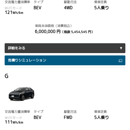
交流電力量消費率
タイプ
駆動方法
乗車定員
BEV
4WD
5人乗り
WLTCモード
121
Wh/km
車両本体価格（消費税込）
6,000,000 円
（税抜 5,454,545 円）
詳細をみる
見積りシミュレーション
G
交流電力量消費率
タイプ
駆動方法
乗車定員
BEV
FWD
5人乗り
WLTCモード
111
Wh/km