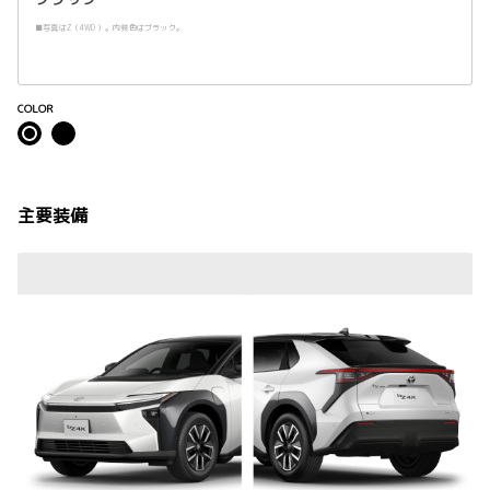
■写真はZ（4WD）。内装色はブラック。
COLOR
主要装備