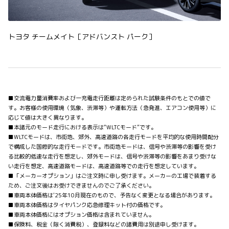
トヨタ チームメイト［アドバンスト パーク］
■交流電力量消費率および一充電走行距離は定められた試験条件のもとでの値で
す。お客様の使用環境（気象、渋滞等）や運転方法（急発進、エアコン使用等）に
応じて値は大きく異なります。
■本諸元のモード走行における表示は“WLTCモード”です。
■WLTCモードは、市街地、郊外、高速道路の各走行モードを平均的な使用時間配分
で構成した国際的な走行モードです。市街地モードは、信号や渋滞等の影響を受け
る比較的低速な走行を想定し、郊外モードは、信号や渋滞等の影響をあまり受けな
い走行を想定、高速道路モードは、高速道路等での走行を想定しています。
■「メーカーオプション」はご注文時に申し受けます。メーカーの工場で装着する
ため、ご注文後はお受けできませんのでご了承ください。
■車両本体価格は'25年10月現在のもので、予告なく変更となる場合があります。
■車両本体価格はタイヤパンク応急修理キット付の価格です。
■車両本体価格にはオプション価格は含まれていません。
■保険料、税金（除く消費税）、登録料などの諸費用は別途申し受けます。