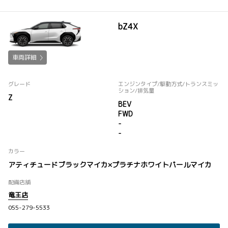
bZ4X
車両詳細
グレード
エンジンタイプ
/駆動方式/
トランスミッ
ション
/排気量
Z
BEV
FWD
-
-
カラー
アティチュードブラックマイカ×プラチナホワイトパールマイカ
配備店舗
竜王店
055-279-5533