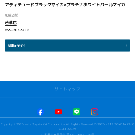
アティチュードブラックマイカ×プラチナホワイトパールマイカ
配備店舗
若草店
055-283-5001
即時予約
サイトマップ
お店を探す
本社甲府店
Copyright 2025 Netz Toyota Kai Corporation.All Rights Reserved.© 2025 NETZ TOYOTA KAI C
河口湖店
O.,LTD2025
若草店
山梨県公安委員会 第471020800226号