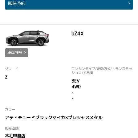
即時予約
bZ4X
車両詳細
グレード
エンジンタイプ
/駆動方式/
トランスミッ
ション
/排気量
Z
BEV
4WD
-
-
カラー
アティチュードブラックマイカ×プレシャスメタル
配備店舗
本社甲府店