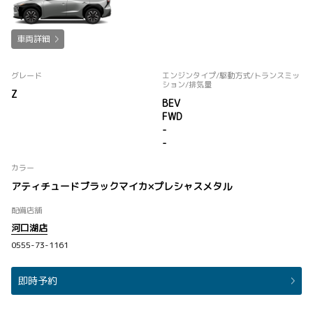
車両詳細
グレード
エンジンタイプ
/駆動方式/
トランスミッ
ション
/排気量
Z
BEV
FWD
-
-
カラー
アティチュードブラックマイカ×プレシャスメタル
配備店舗
河口湖店
0555-73-1161
即時予約