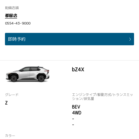
配備店舗
都留店
0554-43-9000
即時予約
bZ4X
グレード
エンジンタイプ
/駆動方式/
トランスミッ
ション
/排気量
Z
BEV
4WD
-
-
カラー