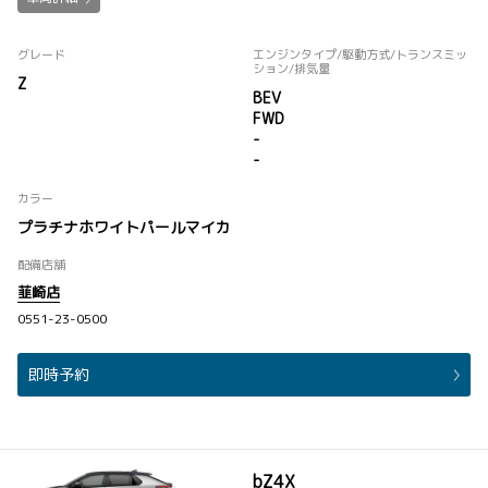
グレード
エンジンタイプ
/駆動方式/
トランスミッ
ション
/排気量
Z
BEV
FWD
-
-
カラー
プラチナホワイトパールマイカ
配備店舗
韮崎店
0551-23-0500
即時予約
bZ4X