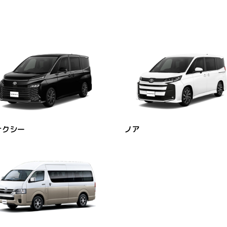
ォクシー
ノア