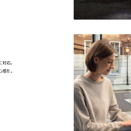
。
に対応。
心感を。