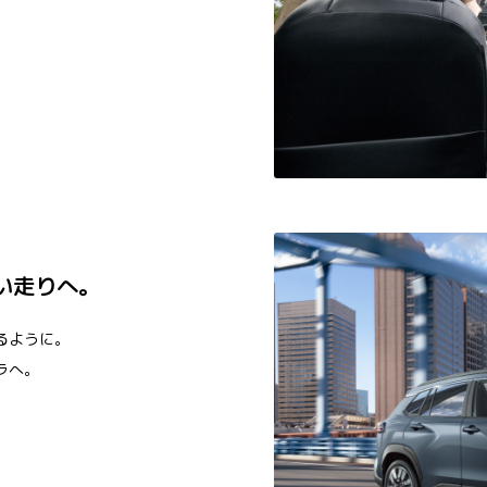
い走りへ。
るように。
ラへ。