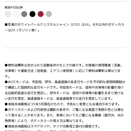
BODY COLOR
■写真のホワイトパールクリスタルシャイン〈070〉はVX。それ以外のボディカラ
ーはZX（ガソリン車）。
■燃料消費率は定められた試験条件のもとでの値です。お客様の使用環境（気象、
渋滞等）や運転方法（急発進、エアコン使用等）に応じて燃料消費率は異なりま
す。
■WLTCモードは、市街地、郊外、高速道路の各走行モードを平均的な使用時間配分
で構成した国際的な走行モードです。市街地モードは、信号や渋滞等の影響を受け
る比較的低速な走行を想定し、郊外モードは、信号や渋滞等の影響をあまり受けな
い走行を想定、高速道路モードは、高速道路等での走行を想定しています。
■車両本体価格は’25年3月現在のもので、予告なく変更となる場合があります。
■ボディカラーおよび内装色は撮影の条件や、ご覧になる画面で実際の色とは異な
って見えることがあります。また、実車においてもご覧になる環境（屋内外、光の
角度等）により、ボディカラーの見え方は異なります。
■車両本体価格はスペアタイヤ、タイヤ交換用工具付の価格です。