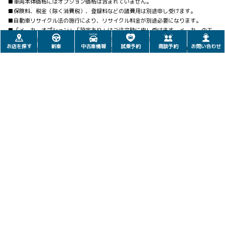
■車両本体価格にはオプション価格は含まれていません。
■保険料、税金（除く消費税）、登録料などの諸費用は別途申し受けます。
■自動車リサイクル法の施行により、リサイクル料金が別途必要になります。
■「メーカーオプション」「設定あり」はご注文時に申し受けます。メーカーの工
場で装着するため、ご注文後はお受けできませんのでご了承ください。
お店を探す
新車
中古車情報
試乗予約
商談予約
お問い合わせ
■写真は機能説明のために各ランプを点灯したものです。実際の走行状態を示すも
のではありません。
■写真は機能説明のためにボディの一部を切断したカットモデルです。
■画面はハメ込み合成です。
■一部の写真は合成・イメージです。
サイトマップ
お店を探す
本社甲府店
Copyright 2025 Netz Toyota Kai Corporation.All Rights Reserved.© 2025 NETZ TOYOTA KAI C
河口湖店
O.,LTD2025