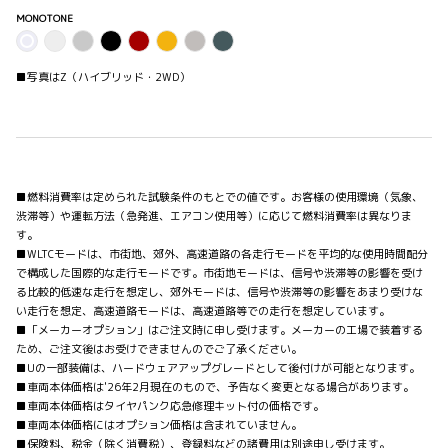
MONOTONE
■写真はZ（ハイブリッド・2WD）
■燃料消費率は定められた試験条件のもとでの値です。お客様の使用環境（気象、
渋滞等）や運転方法（急発進、エアコン使用等）に応じて燃料消費率は異なりま
す。
■WLTCモードは、市街地、郊外、高速道路の各走行モードを平均的な使用時間配分
で構成した国際的な走行モードです。市街地モードは、信号や渋滞等の影響を受け
る比較的低速な走行を想定し、郊外モードは、信号や渋滞等の影響をあまり受けな
い走行を想定、高速道路モードは、高速道路等での走行を想定しています。
■「メーカーオプション」はご注文時に申し受けます。メーカーの工場で装着する
ため、ご注文後はお受けできませんのでご了承ください。
■Uの一部装備は、ハードウェアアップグレードとして後付けが可能となります。
■車両本体価格は'26年2月現在のもので、予告なく変更となる場合があります。
■車両本体価格はタイヤパンク応急修理キット付の価格です。
■車両本体価格にはオプション価格は含まれていません。
■保険料、税金（除く消費税）、登録料などの諸費用は別途申し受けます。