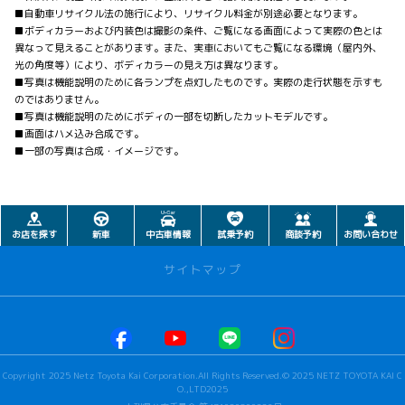
■自動車リサイクル法の施行により、リサイクル料金が別途必要となります。
■ボディカラーおよび内装色は撮影の条件、ご覧になる画面によって実際の色とは
異なって見えることがあります。また、実車においてもご覧になる環境（屋内外、
光の角度等）により、ボディカラーの見え方は異なります。
■写真は機能説明のために各ランプを点灯したものです。実際の走行状態を示すも
のではありません。
■写真は機能説明のためにボディの一部を切断したカットモデルです。
■画面はハメ込み合成です。
■一部の写真は合成・イメージです。
お店を探す
新車
中古車情報
試乗予約
商談予約
お問い合わせ
サイトマップ
お店を探す
本社甲府店
Copyright 2025 Netz Toyota Kai Corporation.All Rights Reserved.© 2025 NETZ TOYOTA KAI C
河口湖店
O.,LTD2025
若草店