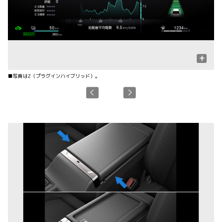
+
■写真はZ（プラグインハイブリッド）。
■