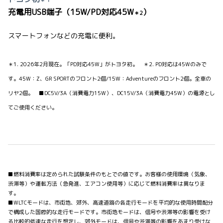
＊ 1
充電用USB端子（15W/PD対応45W
）
＊2
スマートフォンなどの充電に便利。
＊1. 2026年2月現在。「PD対応45W」がトヨタ初。 ＊2. PD対応は45Wのみで
す。45W：Z、GR SPORTのフロント2個/15W：Adventureのフロント2個。全車の
リヤ2個。 ■DC5V/3A（消費電力15W）、DC15V/3A（消費電力45W）の電源とし
てご使用ください。
■燃料消費率は定められた試験条件のもとでの値です。お客様の使用環境（気象、
渋滞等）や運転方法（急発進、エアコン使用等）に応じて燃料消費率は異なりま
す。
■WLTCモードは、市街地、郊外、高速道路の各走行モードを平均的な使用時間配分
で構成した国際的な走行モードです。市街地モードは、信号や渋滞等の影響を受け
る比較的低速な走行を想定し、郊外モードは、信号や渋滞等の影響をあまり受けな