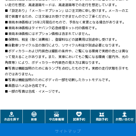
い走行を想定、高速道路モードは、高速道路等での走行を想定しています。
■「設定あり」「メーカーオプション」はご注文時に申し受けます。メーカーの工
場で装着するため、ご注文後はお受けできませんのでご了承ください。
■車両本体価格は'26年2月現在のもので、予告なく変更となる場合があります。
■車両本体価格はタイヤパンク応急修理キット付の価格です。
■車両本体価格にはオプション価格は含まれていません。
■保険料、税金（除く消費税）、登録料などの諸費用は別途申し受けます。
■自動車リサイクル法の施行により、リサイクル料金が別途必要となります。
■ボディカラーおよび内装色は撮影の条件や、ご覧になる環境で実際の色とは異な
って見えることがあります。また、実車においてもご覧になる環境（屋内外、光の
角度等）により、ボディカラーや内装色の見え方は異なります。
■写真は機能説明のために各ランプを点灯したものです。実際の走行状態を示すも
のではありません。
■写真は機能説明のためにボディの一部を切断したカットモデルです。
■画面はハメ込み合成です。
■一部の写真は合成・イメージです。
お店を探す
新車
中古車情報
試乗予約
商談予約
お問い合わせ
サイトマップ