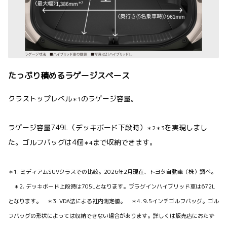
たっぷり積めるラゲージスペース
クラストップレベル
のラゲージ容量。
＊1
ラゲージ容量749L（デッキボード下段時）
を実現しまし
＊2＊3
た。ゴルフバッグは4個
まで収納できます。
＊4
＊1. ミディアムSUVクラスでの比較。2026年2月現在、トヨタ自動車（株）調べ。
＊2. デッキボード上段時は705Lとなります。プラグインハイブリッド車は672L
となります。 ＊3. VDA法による社内測定値。 ＊4. 9.5インチゴルフバッグ。ゴル
フバッグの形状によっては収納できない場合があります。詳しくは販売店におたず