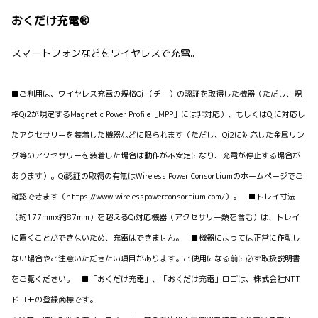
おくだけ充電®
スマートフォンなどをワイヤレスで充電。
■ご利用は、ワイヤレス充電の規格Qi （チー）の認証を取得した機器（ただし、規
格Qi2が規定するMagnetic Power Profile［MPP］には非対応）、もしくはQiに対応し
たアクセサリーを装着した機器などに限られます（ただし、Qi2に対応した金属リン
グ等のアクセサリーを装着した場合は動作が不安定になり、充電が停止する場合が
あります）。Qi認証の取得の有無はWireless Power Consortiumのホームページでご
確認できます（https://www.wirelesspowerconsortium.com/）。 ■トレイ寸法
（約177mm×約87mm）を超えるQi対応機器（アクセサリー類を含む）は、トレイ
に置くことができないため、充電はできません。 ■機器によっては正常に作動し
ない場合やご注意いただきたい項目があります。ご使用になる前に必ず取扱説明書
をご覧ください。 ■「おくだけ充電」、「おくだけ充電」ロゴは、株式会社NTT
ドコモの登録商標です。