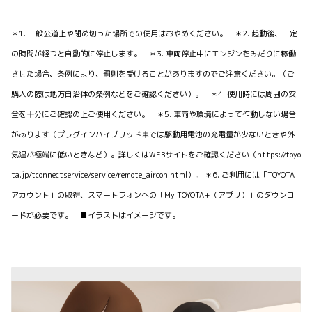
＊1. 一般公道上や閉め切った場所での使用はおやめください。 ＊2. 起動後、一定
の時間が経つと自動的に停止します。 ＊3. 車両停止中にエンジンをみだりに稼働
させた場合、条例により、罰則を受けることがありますのでご注意ください。（ご
購入の際は地方自治体の条例などをご確認ください）。 ＊4. 使用時には周囲の安
全を十分にご確認の上ご使用ください。 ＊5. 車両や環境によって作動しない場合
があります（プラグインハイブリッド車では駆動用電池の充電量が少ないときや外
気温が極端に低いときなど）。詳しくはWEBサイトをご確認ください（https://toyo
ta.jp/tconnectservice/service/remote_aircon.html）。 ＊6. ご利用には「TOYOTA
アカウント」の取得、スマートフォンへの「My TOYOTA+（アプリ）」のダウンロ
ードが必要です。 ■イラストはイメージです。