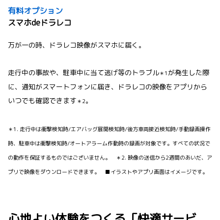
有料オプション
スマホdeドラレコ
万が一の時、ドラレコ映像がスマホに届く。
走行中の事故や、駐車中に当て逃げ等のトラブル
が発生した際
＊1
に、通知がスマートフォンに届き、ドラレコの映像をアプリから
いつでも確認できます
。
＊2
＊1. 走行中は衝撃検知時/エアバッグ展開検知時/後方車両接近検知時/手動録画操作
時、駐車中は衝撃検知時/オートアラーム作動時の録画が対象です。すべての状況で
の動作を保証するものではございません。 ＊2. 映像の送信から2週間のあいだ、ア
プリで映像をダウンロードできます。 ■イラストやアプリ画面はイメージです。
心地よい体験をつくる「快適サービ