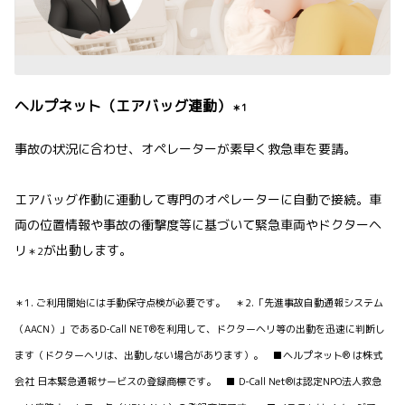
ヘルプネット（エアバッグ連動）
＊1
事故の状況に合わせ、オペレーターが素早く救急車を要請。
エアバッグ作動に連動して専門のオペレーターに自動で接続。車
両の位置情報や事故の衝撃度等に基づいて緊急車両やドクターヘ
リ
が出動します。
＊2
＊1. ご利用開始には手動保守点検が必要です。 ＊2.「先進事故自動通報システム
（AACN）」であるD-Call NET®を利用して、ドクターヘリ等の出動を迅速に判断し
ます（ドクターヘリは、出動しない場合があります）。 ■ヘルプネット® は株式
会社 日本緊急通報サービスの登録商標です。 ■ D-Call Net®は認定NPO法人救急