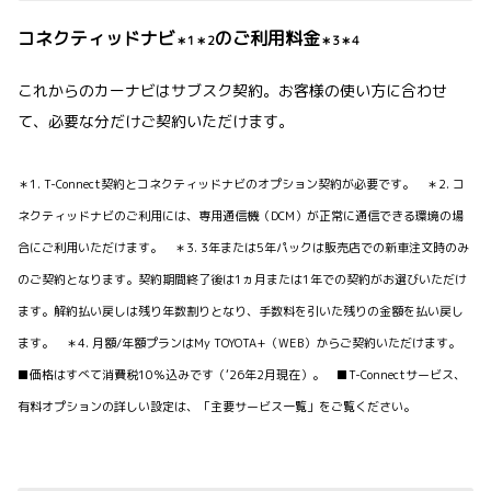
コネクティッドナビ
のご利用料金
＊1＊2
＊3＊4
これからのカーナビはサブスク契約。お客様の使い方に合わせ
て、必要な分だけご契約いただけます。
＊1. T-Connect契約とコネクティッドナビのオプション契約が必要です。 ＊2. コ
ネクティッドナビのご利用には、専用通信機（DCM）が正常に通信できる環境の場
合にご利用いただけます。 ＊3. 3年または5年パックは販売店での新車注文時のみ
のご契約となります。契約期間終了後は1ヵ月または1年での契約がお選びいただけ
ます。解約払い戻しは残り年数割りとなり、手数料を引いた残りの金額を払い戻し
ます。 ＊4. 月額/年額プランはMy TOYOTA+（WEB）からご契約いただけます。
■価格はすべて消費税10％込みです（‘26年2月現在）。 ■T-Connectサービス、
有料オプションの詳しい設定は、「主要サービス一覧」をご覧ください。