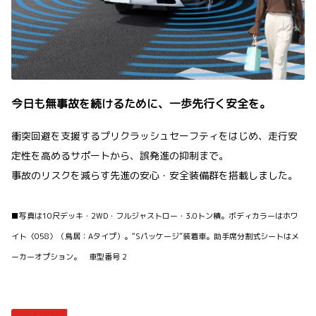
今日も無事故を続けるために、一歩先行く安全を。
衝突回避を支援するプリクラッシュセーフティをはじめ、走行安
定性を高めるサポートから、誤発進の抑制まで。
事故のリスクを減らす先進の安心・安全装備群を搭載しました。
■写真は10尺デッキ・2WD・フルジャストロー・3.0トン積。ボディカラーはホワ
イト〈058〉（鳥居：Aタイプ）。“Sパッケージ”装着車。助手席分割式シートはメ
ーカーオプション。 車型番号 2