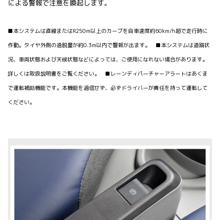
による警報で注意を喚起します。
■本システムは直線またはR250m以上のカーブを自車速度約60km/h超で走行時に
作動。タイヤ外側の逸脱量が約0.3m以内で警報が出ます。 ■本システムは道路状
況、車両状態および天候状態などによっては、ご使用になれない場合があります。
詳しくは取扱説明書をご覧ください。 ■レーンディパーチャーアラートはあくま
で運転補助機能です。本機能を過信せず、必ずドライバーが責任を持って運転して
ください。