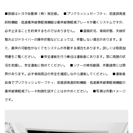
■数値はトヨタ自動車（株）測定値。 ■プリクラッシュセーフティ、前進誤発進
抑制機能・低速衝突被害軽減機能は衝突被害軽減ブレーキが働くシステムですが、
必ず止まることを約束するものではありません。 ■道路状況、車両状態、天候状
態およびドライバーの操作状態などによっては、作動しない場合があります。ま
た、衝突の可能性がなくてもシステムが作動する場合もあります。詳しくは取扱説
明書をご覧ください。 ■安全運転を行う責任は運転者にあります。常に周囲の状
況を把握し、安全運転に努めてください。 ■ソナーの検知範囲、作動速度には限
界があります。必ず車両周辺の安全を確認しながら運転してください。 ■運転者
自身でプリクラッシュセーフティ、前進誤発進抑制機能・低速衝突被害軽減機能の
衝突被害軽減ブレーキ制御を試すことはおやめください。 ■写真は作動イメージ
です。