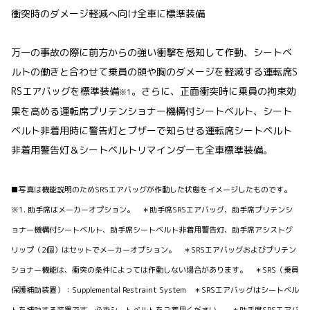
衝突時のダメージ軽減へ向け全車に標準装備
万一の事故の際に前方からの強い衝撃を感知して作動、シートベ
ルトの働きと合わせて乗員の頭や胸のダメージを軽減する運転席S
RSエアバッグを標準装備
。さらに、正面衝突時に乗員の拘束効
※1
果を高める運転席プリテンショナー機構付シートベルト、シート
ベルト非着用時に警告灯とブザーで知らせる運転席シートベルト
非着用警告灯＆シートベルトリマインダーも全車標準装備。
■写真は機能説明のためSRSエアバッグが作動した状態をイメージしたものです。
※1. 助手席はメーカーオプション。 ＊助手席SRSエアバッグ、助手席プリテンシ
ョナー機構付シートベルト、助手席シートベルト非着用警告灯、助手席アシストグ
リップ（2個）はセットでメーカーオプション。 ＊SRSエアバッグおよびプリテン
ショナー機能は、衝突の条件によっては作動しない場合があります。 ＊SRS（乗員
保護補助装置）：Supplemental Restraint System ＊SRSエアバッグはシートベル