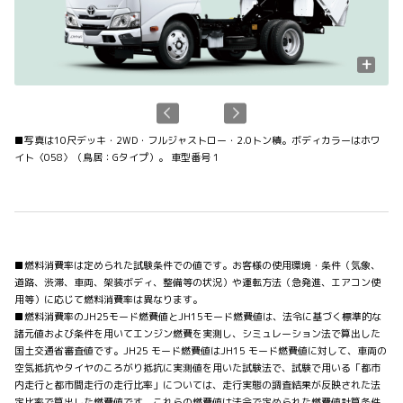
+
■
写真は10尺デッキ・2WD・フルジャストロー・2.0トン積。ボディカラーはホワ
イト〈058〉（鳥居：Gタイプ）。 車型番号 1
■燃料消費率は定められた試験条件での値です。お客様の使用環境・条件（気象、
道路、渋滞、車両、架装ボディ、整備等の状況）や運転方法（急発進、エアコン使
用等）に応じて燃料消費率は異なります。
■燃料消費率のJH25モード燃費値とJH15モード燃費値は、法令に基づく標準的な
諸元値および条件を用いてエンジン燃費を実測し、シミュレーション法で算出した
国土交通省審査値です。JH25 モード燃費値はJH15 モード燃費値に対して、車両の
空気抵抗やタイヤのころがり抵抗に実測値を用いた試験法で、試験で用いる「都市
内走行と都市間走行の走行比率」については、走行実態の調査結果が反映された法
定比率で算出した燃費値です。これらの燃費値は法令で定められた燃費値計算条件