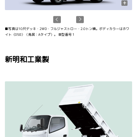
+
■
写真は10尺デッキ・2WD・フルジャストロー・2.0トン積。ボディカラーはホワ
イト〈058〉（鳥居：Aタイプ）。 車型番号 1
新明和工業製