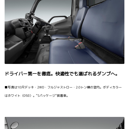
ドライバー第一を徹底。快適性でも選ばれるダンプへ。
■写真は10尺デッキ・2WD・フルジャストロー・2.0トン積の室内。ボディカラー
はホワイト〈058〉。“Sパッケージ”装着車。