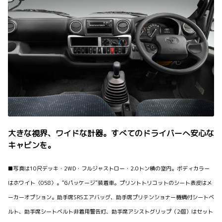
大きな視界、ワイドな計器。すべてのドライバーへ安心な
キャビンを。
■写真は10尺デッキ・2WD・フルジャストロー・2.0トン積の室内。ボディカラー
はホワイト〈058〉。“Gパッケージ”装着車。プリントトリコットのシート表皮はメ
ーカーオプション。助手席SRSエアバッグ、助手席プリテンショナー機構付シートベ
ルト、助手席シートベルト非着用警告灯、助手席アシストグリップ（2個）はセット