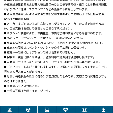
の車両総重量範囲および最大積載量区分ごとの標準諸元値・車型による最終減速比
およびタイヤ仕様、エアコンOFF などの条件の下に算出しています。
■道路運送車両法による自動車型式指定申請書および共通構造部（多仕様自動車）
型式指定申請書数値
■メーカーオプションはご注文時に申し受けます。メーカーの工場で装着するた
め、ご注文後はお受けできませんのでご了承ください。
■オプション装着により、車両重量、車両寸法等が変更になる場合があります。
■“Gパッケージ”“Sパッケージ”はグレード名称ではありません。
■車両本体価格は'26年4月現在のもので、予告なく変更となる場合があります。
■車両本体価格はスペアタイヤ、タイヤ交換用工具付の価格です。
■車両本体価格にはオプション価格は含まれていません。
■保険料、税金（除く消費税）、登録料等の諸費用は別途申し受けます。
■自動車リサイクル法の施行により、リサイクル料金が別途必要となります。
■ボディカラーおよび内装色は撮影の条件、ご覧になる画面によって実際の色とは
異なって見えることがあります。
■写真は機能説明のために各ランプを点灯したものです。実際の走行状態を示すも
のではありません。
■画面はハメ込み合成です。
■一部の写真は合成・イメージです。