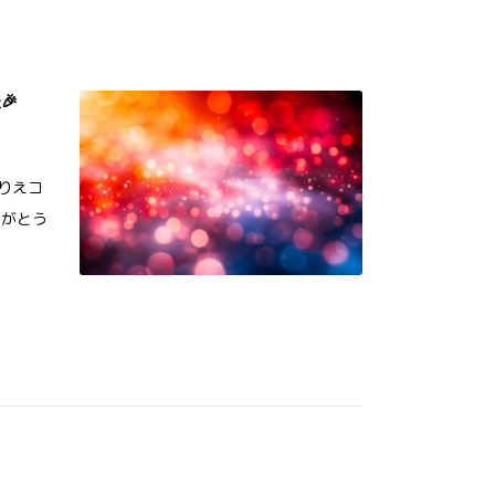
🎉
ぬりえコ
りがとう