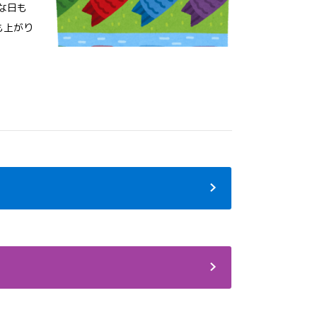
な日も
も上がり