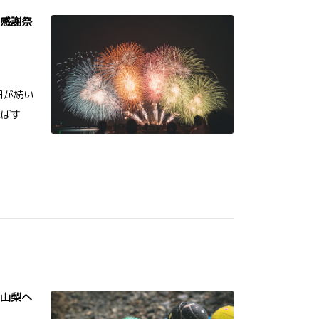
大感謝祭
日が続い
飛ばす
セ山梨へ