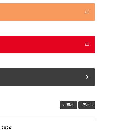
前月
翌月