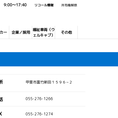
9:00～17:40
リコール情報
所有権解除
福祉車両（ウ
カー
企業／採用
その他
ェルキャブ）
所
甲斐市富竹新田１５９６−２
話
055-276-1266
X
055-276-1274