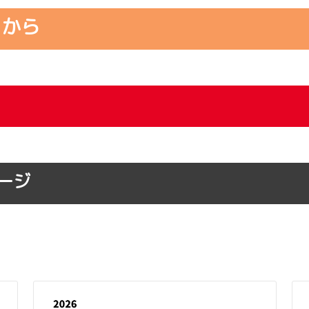
らから
ージ