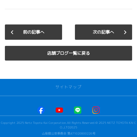
前の記事へ
次の記事へ
店舗ブログ一覧に戻る
サイトマップ
お店を探す
本社甲府店
Copyright 2025 Netz Toyota Kai Corporation.All Rights Reserved.© 2025 NETZ TOYOTA KAI C
河口湖店
O.,LTD2025
若草店
山梨県公安委員会 第471020800226号