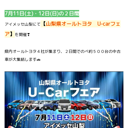
7月11日(土)・12日(日)の２日間
【
山梨県オールトヨタ U-carフェ
アイメッセ山梨にて
ア
】
を開催❣
県内オールトヨタ４社が集まり、２日間でのべ約５００台の中古
車が大集結します🚗