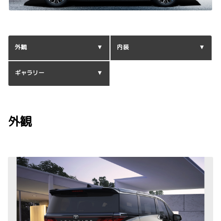
外観
内装
ギャラリー
外観