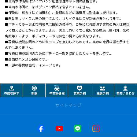
■車両本体価格はタイヤパンク応急修理キット付の価格です。
■車両本体価格にはオプション価格は含まれていません。
■保険料、税金（除く消費税）、登録料などの諸費用は別途申し受けます。
■自動車リサイクル法の施行により、リサイクル料金が別途必要となります。
■ボディカラーおよび内装色は撮影の条件や、ご覧になる環境で実際の色とは異な
って見えることがあります。また、実車においてもご覧になる環境（屋内外、光の
角度等）により、ボディカラーや内装色の見え方は異なります。
■写真は機能説明のために各ランプを点灯したものです。実際の走行状態を示すも
のではありません。
■写真は機能説明のためにボディの一部を切断したカットモデルです。
■画面はハメ込み合成です。
■一部の写真は合成・イメージです。
お店を探す
新車
中古車情報
試乗予約
商談予約
お問い合わせ
サイトマップ
お店を探す
本社甲府店