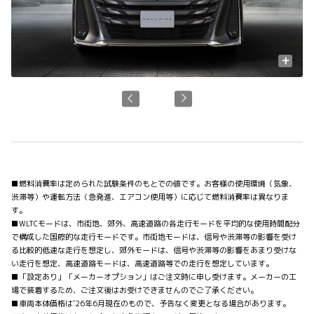
+
■燃料消費率は定められた試験条件のもとでの値です。お客様の使用環境（気象、
渋滞等）や運転方法（急発進、エアコン使用等）に応じて燃料消費率は異なりま
す。
■WLTCモードは、市街地、郊外、高速道路の各走行モードを平均的な使用時間配分
で構成した国際的な走行モードです。市街地モードは、信号や渋滞等の影響を受け
る比較的低速な走行を想定し、郊外モードは、信号や渋滞等の影響をあまり受けな
い走行を想定、高速道路モードは、高速道路等での走行を想定しています。
■「設定あり」「メーカーオプション」はご注文時に申し受けます。メーカーの工
場で装着するため、ご注文後はお受けできませんのでご了承ください。
■車両本体価格は'26年6月現在のもので、予告なく変更となる場合があります。