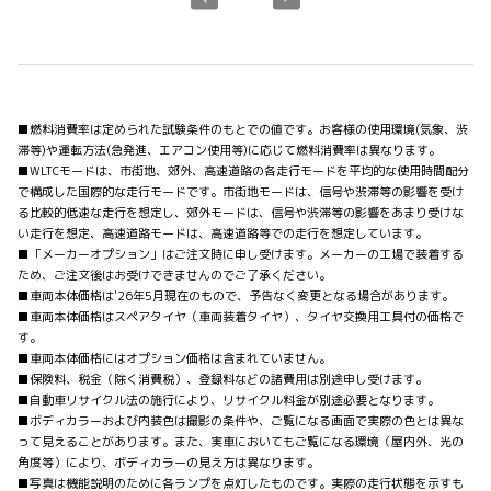
■燃料消費率は定められた試験条件のもとでの値です。お客様の使用環境(気象、渋
滞等)や運転方法(急発進、エアコン使用等)に応じて燃料消費率は異なります。
■WLTCモードは、市街地、郊外、高速道路の各走行モードを平均的な使用時間配分
で構成した国際的な走行モードです。市街地モードは、信号や渋滞等の影響を受け
る比較的低速な走行を想定し、郊外モードは、信号や渋滞等の影響をあまり受けな
い走行を想定、高速道路モードは、高速道路等での走行を想定しています。
■「メーカーオプション」はご注文時に申し受けます。メーカーの工場で装着する
ため、ご注文後はお受けできませんのでご了承ください。
■車両本体価格は'26年5月現在のもので、予告なく変更となる場合があります。
■車両本体価格はスペアタイヤ（車両装着タイヤ）、タイヤ交換用工具付の価格で
す。
■車両本体価格にはオプション価格は含まれていません。
■保険料、税金（除く消費税）、登録料などの諸費用は別途申し受けます。
■自動車リサイクル法の施行により、リサイクル料金が別途必要となります。
■ボディカラーおよび内装色は撮影の条件や、ご覧になる画面で実際の色とは異な
って見えることがあります。また、実車においてもご覧になる環境（屋内外、光の
角度等）により、ボディカラーの見え方は異なります。
■写真は機能説明のために各ランプを点灯したものです。実際の走行状態を示すも