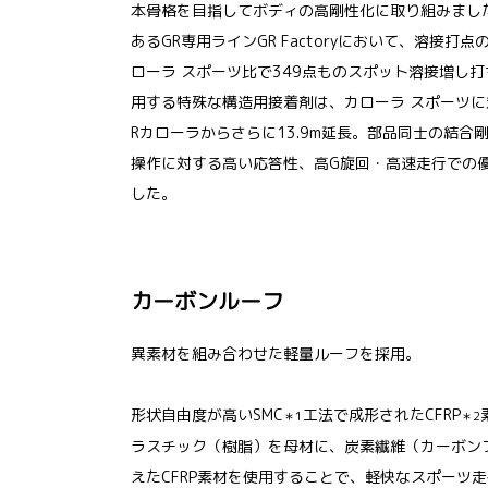
本骨格を目指してボディの高剛性化に取り組みまし
あるGR専用ラインGR Factoryにおいて、溶接
ローラ スポーツ比で349点ものスポット溶接増し
用する特殊な構造用接着剤は、カローラ スポーツに対
Rカローラからさらに13.9m延長。部品同士の結合
操作に対する高い応答性、高G旋回・高速走行での
した。
カーボンルーフ
異素材を組み合わせた軽量ルーフを採用。
形状自由度が高いSMC
工法で成形されたCFRP
＊1
＊2
ラスチック（樹脂）を母材に、炭素繊維（カーボン
えたCFRP素材を使用することで、軽快なスポーツ