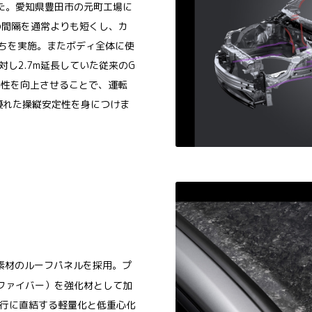
た。愛知県豊田市の元町工場に
打点の間隔を通常よりも短くし、カ
打ちを実施。またボディ全体に使
し2.7m延長していた従来のG
剛性を向上させることで、運転
優れた操縦安定性を身につけま
素材のルーフパネルを採用。プ
ファイバー）を強化材として加
走行に直結する軽量化と低重心化