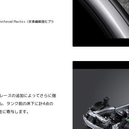
r Reinforced Plastics（炭素繊維強化プラ
、ブレースの追加によってさらに強
ル、タンク前の床下に計4点の
性に寄与します。