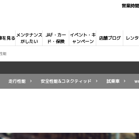
営業時間 
メンテナンス
JAF・カー
イベント・キ
車を見る
店舗ブログ
レンタ
がしたい
ド・保険
ャンペーン
性能
走行性能
安全性能&コネクティッド
試乗車
w