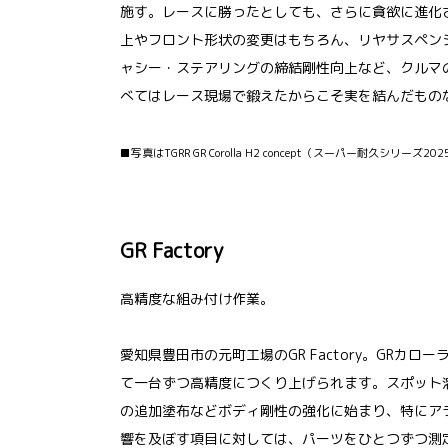
施す。レースに勝ったとしても、さらに貪欲に進化
上やフロント形状の変更はもちろん、リヤサスペン
ャシー・ステアリングの締結剛性向上など、クルマ
べてはレース現場で鍛えたからこそ実を結んだもの
■写真はTGRR GR Corolla H2 concept（スーパー耐久シリーズ2
GR Factory
高精度な組み付け作業。
愛知県豊田市の元町工場のGR Factory。GRカ
て一台ずつ高精度につくり上げられます。スポット
の追加塗布などボディ剛性の強化に始まり、特にア
響を及ぼす項目に対しては、パーツをひとつずつ測