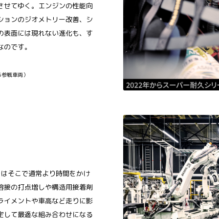
させてゆく。エンジンの性能向
ションのジオメトリー改善、シ
の表面には現れない進化も、す
なのです。
025参戦車両）
ローラはそこで通常より時間をかけ
溶接の打点増しや構造用接着剤
ライメントや車高など走りに影
定して最適な組み合わせになる