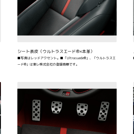
シート表皮（ウルトラスエード®×本革）
■写真はレッドアクセント。■「Ultrasuede®︎」、「ウルトラスエ
ード®」は東レ株式会社の登録商標です。