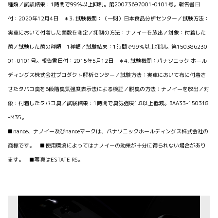
種類／試験結果：1時間で99％以上抑制。第20073697001-0101号。報告書日
付：2020年12月4日 ＊3. 試験機関：（一財）日本食品分析センター／試験方法：
実車において付着した菌数を測定／抑制の方法：ナノイーを放出／対象：付着した
菌／試験した菌の種類：1種類／試験結果：1時間で99％以上抑制。第150386230
01-0101号。報告書日付：2015年5月12日 ＊4. 試験機関：パナソニック ホール
ディングス株式会社プロダクト解析センター／試験方法：実車において布に付着さ
せたタバコ臭を6段階臭気強度表示法による検証／脱臭の方法：ナノイーを放出／対
象：付着したタバコ臭／試験結果：1時間で臭気強度1.8以上低減。BAA33-150318
-M35。
■nanoe、ナノイー及びnanoeマークは、パナソニックホールディングス株式会社の
商標です。 ■使用環境によってはナノイーの効果が十分に得られない場合があり
ます。 ■写真はESTATE RS。