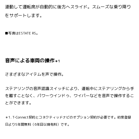
連動して運転席が自動的に後方へスライド。スムーズな乗り降り
をサポートします。
■写真はESTATE RS。
音声による車両の操作
＊1
さまざまなアイテムを声で操作。
ステアリングの音声認識スイッチにより、運転中にステアリングから手
を離すことなく、パワーウインドゥ、ワイパーなどを音声で操作するこ
とができます。
＊1. T-Connect契約とコネクティッドナビのオプション契約が必要です。初度登録
日より5年間無料（6年目以降有料）です。