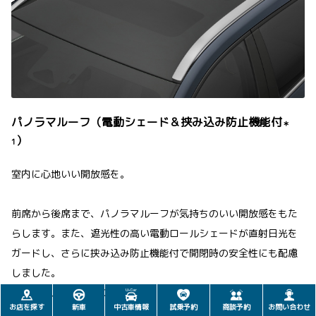
パノラマルーフ（電動シェード＆挟み込み防止機能付
＊
）
1
室内に心地いい開放感を。
前席から後席まで、パノラマルーフが気持ちのいい開放感をもた
らします。また、遮光性の高い電動ロールシェードが直射日光を
ガードし、さらに挟み込み防止機能付で開閉時の安全性にも配慮
しました。
［全車にメーカーオプション］
お店を探す
新車
中古車情報
試乗予約
商談予約
お問い合わせ