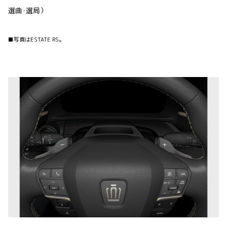
選曲･選局）
■写真はESTATE RS。