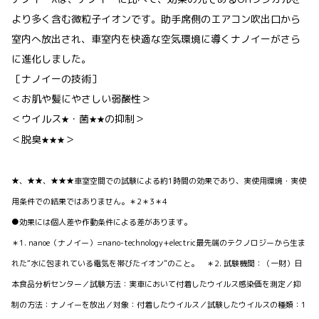
より多く含む微粒子イオンです。助手席側のエアコン吹出口から
室内へ放出され、車室内を快適な空気環境に導くナノイーがさら
に進化しました。
［ナノイーの技術］
＜お肌や髪にやさしい弱酸性＞
＜ウイルス
・菌
の抑制＞
★
★★
＜脱臭
＞
★★★
★、★★、★★★車室空間での試験による約1時間の効果であり、実使用環境・実使
用条件での結果ではありません。＊2＊3＊4
●効果には個人差や作動条件による差があります。
＊1. nanoe（ナノイー）=nano-technology+electric最先端のテクノロジーから生ま
れた“水に包まれている電気を帯びたイオン”のこと。 ＊2. 試験機関：（一財）日
本食品分析センター／試験方法：実車において付着したウイルス感染価を測定／抑
制の方法：ナノイーを放出／対象：付着したウイルス／試験したウイルスの種類：1