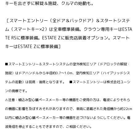
キーを出さずに解錠＆施錠、クルマの始動も。
［スマートエントリー（全ドア＆バックドア）＆スタートシステ
ム（スマートキー×2）は全車標準装備。クラウン専用キーはESTA
TE RSに標準装備。ESTATE Zに販売店装着オプション。スマート
キーはESTATE Zに標準装備］
■スマートエントリー＆スタートシステムの室外検知エリア（ドアロックの解錠・
施錠）はドアハンドルから半径約0.7～1.0m、室内検知エリア（ハイブリッドシス
テムの起動）は前席・後席となります。 ■スマートエントリーは株式会社ユーシ
ンの商標です。
⚠注意：植込み型心臓ペースメーカー等の機器をご使用の方は、電波によりそれら
の機器に影響を及ぼすおそれがありますので、車両に搭載された発信機から約22cm
以内に植込み型心臓ペースメーカー等の機器を近づけないようにしてください。電
波発信を停止することもできますので、ご相談ください。