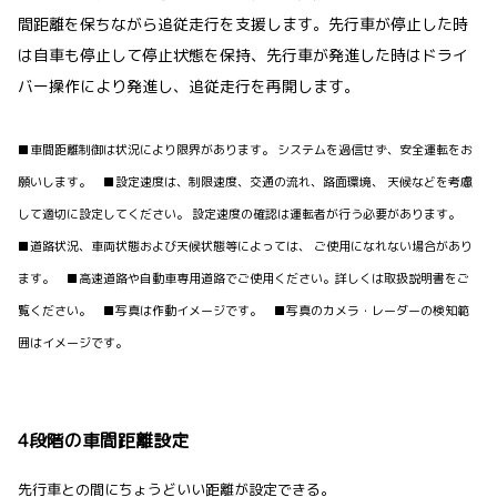
間距離を保ちながら追従走行を支援します。先行車が停止した時
は自車も停止して停止状態を保持、先行車が発進した時はドライ
バー操作により発進し、追従走行を再開します。
■車間距離制御は状況により限界があります。 システムを過信せず、安全運転をお
願いします。 ■設定速度は、制限速度、交通の流れ、路面環境、 天候などを考慮
して適切に設定してください。 設定速度の確認は運転者が行う必要があります。
■道路状況、車両状態および天候状態等によっては、 ご使用になれない場合があり
ます。 ■高速道路や自動車専用道路でご使用ください。詳しくは取扱説明書をご
覧ください。 ■写真は作動イメージです。 ■写真のカメラ・レーダーの検知範
囲はイメージです。
4段階の車間距離設定
先行車との間にちょうどいい距離が設定できる。