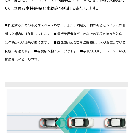
い、車両安定性確保と車線逸脱抑制に寄与します。
■回避するための十分なスペースがない、また、回避先に物があるとシステムが判
断した場合には作動しません。 ■横断歩行者など一定以上の速度を持った対象に
は作動しない場合があります。 ■自転車および自動二輪車は、人が乗車している
状態が対象です。 ■写真は作動イメージです。 ■写真のカメラ・レーダーの検
知範囲はイメージです。