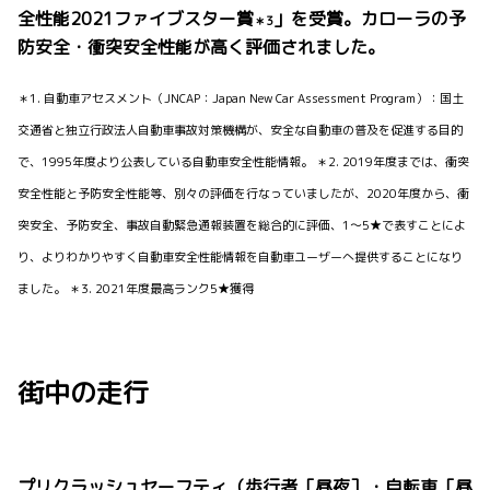
全性能2021ファイブスター賞
」を受賞。カローラの予
＊3
防安全・衝突安全性能が高く評価されました。
＊1. 自動車アセスメント（JNCAP：Japan New Car Assessment Program）：国土
交通省と独立行政法人自動車事故対策機構が、安全な自動車の普及を促進する目的
で、1995年度より公表している自動車安全性能情報。 ＊2. 2019年度までは、衝突
安全性能と予防安全性能等、別々の評価を行なっていましたが、2020年度から、衝
突安全、予防安全、事故自動緊急通報装置を総合的に評価、1～5★で表すことによ
り、よりわかりやすく自動車安全性能情報を自動車ユーザーへ提供することになり
ました。 ＊3. 2021年度最高ランク5★獲得
街中の走行
プリクラッシュセーフティ（歩行者［昼夜］・自転車［昼