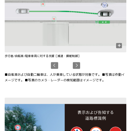
+
歩行者/自転車/駐車車両に対する支援［減速・操舵制御］
先
■自転車および自動二輪車は、人が乗車している状態が対象です。 ■写真は作動イ
メージです。 ■写真のカメラ・レーダーの検知範囲はイメージです。