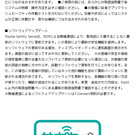
亡につながるおそれがあります。 ■ご使用の前には、あらかじめ取扱説明書で各
システムの特徴・操作方法を必ずご確認ください。 ■お客様ご自身でプリクラッ
シュセーフティの作動テストを行わないでください。対象や状況によってはシステ
ムが正常に作動せず、思わぬ事故につながるおそれがあります。
■ソフトウェアアップデート
Toyota Safety Senseは、DCMによる無線通信により、販売店に入庫することなく最
新のソフトウェアに更新できます。この更新により最新の安全機能を提供します。
※ソフトウェアの更新がある場合、ディスプレイオーディオに通知画面が表示され
ます。画面の指示に従ってすみやかに更新してください。 ※お客様の安全や車両
の保安基準に関わる重大なソフトウェア更新が必要になった場合には、お客様の更
新の許諾の有無にかかわらず、自動でソフトウェア更新を行うことがあります。ま
た、この場合にお客様が許諾していなかった他の機能も含めて最新バージョンに更
新される場合があります。 ※ソフトウェアを更新すると、各機能の取り扱い方法
が変わったり、機能が追加されることがあります。変更・追加された内容は、toyot
a.jp 内の取扱説明書ページにある最新の取扱説明書で確認することができます。
※無線通信によるソフトウェアアップデートはT-Connect契約が必要です。