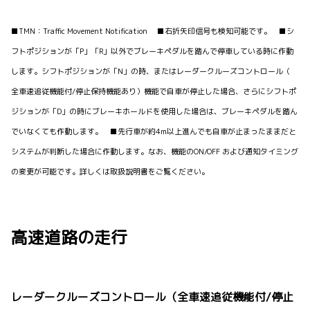
■TMN：Traffic Movement Notification ■右折矢印信号も検知可能です。 ■シ
フトポジションが「P」「R」以外でブレーキペダルを踏んで停車している時に作動
します。シフトポジションが「N」の時、またはレーダークルーズコントロール（
全車速追従機能付/停止保持機能あり）機能で自車が停止した場合、さらにシフトポ
ジションが「D」の時にブレーキホールドを使用した場合は、ブレーキペダルを踏ん
でいなくても作動します。 ■先行車が約4m以上進んでも自車が止まったままだと
システムが判断した場合に作動します。なお、機能のON/OFF および通知タイミング
の変更が可能です。詳しくは取扱説明書をご覧ください。
高速道路の走行
レーダークルーズコントロール（全車速追従機能付/停止