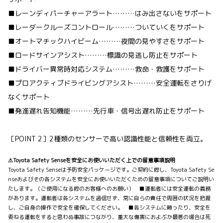
■レーンディパーチャーアラート………はみ出さないをサポート
■レーダークルーズコントロール………ついていくをサポート
■オートマチックハイビーム………夜間の見やすさをサポート
■ロードサインアシスト………標識の見逃し防止をサポート
■ドライバー異常時対応システム………救命・救護をサポート
■プロアクティブドライビングアシスト………安全運転をさりげ
なくサポート
■発進遅れ告知機能………先行車・信号出遅れ防止をサポート
［POINT 2］2種類のセンサーで高い認識性能と信頼性を両立。
⚠Toyota Safety Senseを安全にお使いいただく上での留意事項説明
Toyota Safety Senseは予防安全パッケージです。ご契約に際し、Toyota Safety Se
nseおよびその各システムを安全にお使いいただくための留意事項についてご説明い
たします。（ご使用になる際のお客様へのお願い） ■運転者には安全運転の義務
があります。運転者は各システムを過信せず、常に自らの責任で周囲の状況を把握
し、ご自身の操作で安全を確保してください。 ■各システムに頼ったり、安全を
委ねる運転をすると思わぬ事故につながり、重大な傷害におよぶか最悪の場合は死