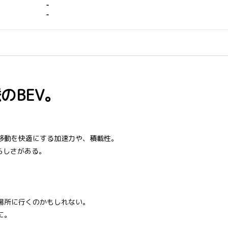
-
-
のBEV。
移動を快適にする加速力や、積載性。
らしさがある。
場所に行くのかもしれない。
に。