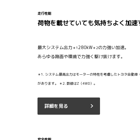
走行性能
荷物を載せていても気持ちよく加速
最大システム出力
280kW
の力強い加速。
＊1
＊2
あらゆる路面や環境で力強く駆け抜けます。
＊1. システム最高出力はモーターの特性を考慮したトヨタ自動
があります。 ＊2. 数値はZ（4WD）。
詳細を見る
安全性能