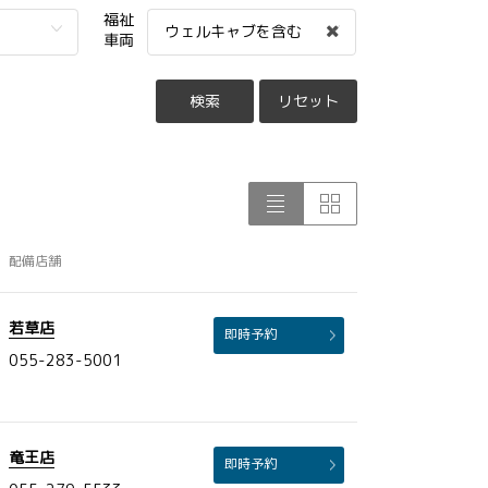
福祉
ウェルキャブを含む
車両
検索
リセット
配備店舗
若草店
即時予約
055-283-5001
竜王店
即時予約