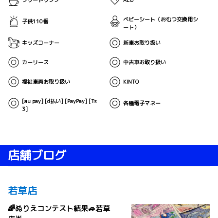
フリードリンク
AED
ベビーシート（おむつ交換用シ
子供110番
ート）
キッズコーナー
新車お取り扱い
カーリース
中古車お取り扱い
福祉車両お取り扱い
KINTO
[au pay] [d払い] [PayPay] [Ts
各種電子マネー
3]
店舗ブログ
若草店
🌈ぬりえコンテスト結果🚙若草