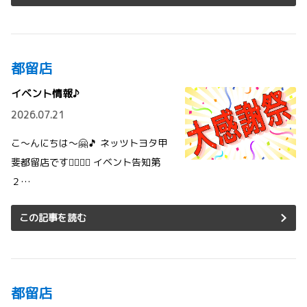
都留店
イベント情報♪
2026.07.21
こ～んにちは～🤗🎵 ネッツトヨタ甲
斐都留店です💁‍♀️💁‍♂️ イベント告知第
２…
この記事を読む
都留店