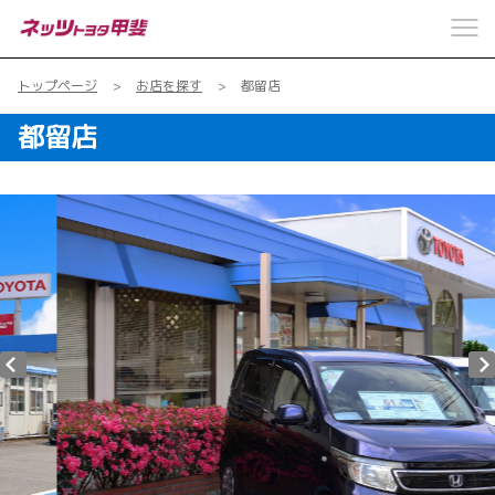
トップページ
お店を探す
都留店
都留店