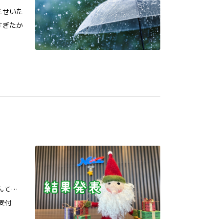
たせいた
すぎたか
んて…
受付