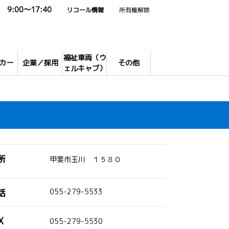
9:00～17:40
リコール情報
所有権解除
福祉車両（ウ
カー
企業／採用
その他
ェルキャブ）
所
甲斐市玉川 １５８０
話
055-279-5533
X
055-279-5530