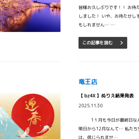
皆様お久しぶりです！！ お待
しました！ いや、お待たせし
もしれません… …
この記事を読む
竜王店
【 bz4X 】ぬりえ結果発表
2025.11.30
1１月も今日が最終日な
明日から12月なんて… 私たち
は、信じられませ…