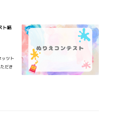
スト結
ネッツト
いただき