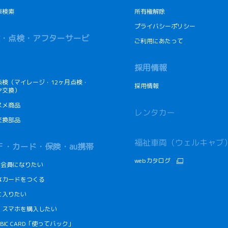
車検索
所有権解除
プライバシーポリシー
・点検・アフターサービ
ご利用にあたって
採用情報
点検（マイレージ・12ヶ月点検・
採用情報
ヤ交換）
スメ商品
レンタカー
交換部品
福祉車両（ウェルキャブ
Ｆ・カード・保険・au携帯
webカタログ
Fの会員になりたい
なカードをつくる
に入りたい
・スマホを購入したい
CUBIC CARD「使ってバック」