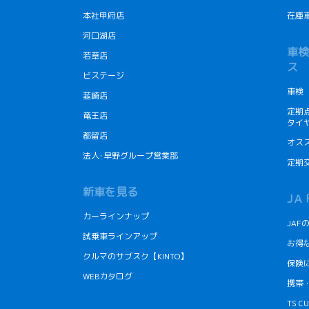
本社甲府店
在庫
河口湖店
車検
若草店
ス
ビステージ
車検
韮崎店
定期
竜王店
タイ
都留店
オス
法人･早野グループ営業部
定期
新車を見る
JＡ
カーラインナップ
JA
試乗車ラインアップ
お得
クルマのサブスク【KINTO】
保険
WEBカタログ
携帯
TS 