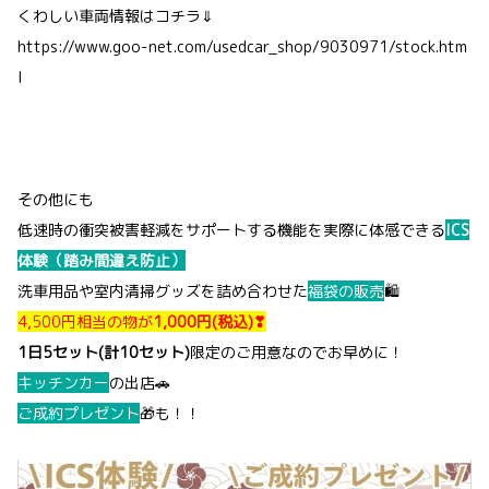
くわしい車両情報はコチラ⇓
https://www.goo-net.com/usedcar_shop/9030971/stock.htm
l
その他にも
低速時の衝突被害軽減をサポートする機能を実際に体感できる
ICS
体験（踏み間違え防止）
洗車用品や室内清掃グッズを詰め合わせた
福袋の販売
🛍
4,500円相当の物が
1,000円(税込)❣
1日5セット(計10セット)
限定のご用意なのでお早めに！
キッチンカー
の出店🚗
ご成約プレゼント
🎁も！！