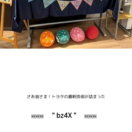
さあ皆さま！トヨタの最新技術が詰まった
" bz4X "
🆕🆕🆕
🆕🆕🆕