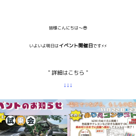
皆様こんにちは～😎
イベント開催日
いよいよ明日は
です⚡⚡
" 詳細はこちら "
↓↓↓