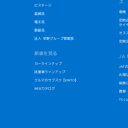
ス
ビステージ
車検
韮崎店
定期
竜王店
タイ
都留店
オス
法人･早野グループ営業部
定期
新車を見る
JＡ
カーラインナップ
JA
試乗車ラインアップ
お得
クルマのサブスク【KINTO】
保険
WEBカタログ
携帯
TS 