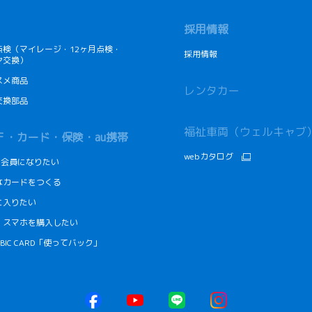
採用情報
点検（マイレージ・12ヶ月点検・
採用情報
ヤ交換）
スメ商品
レンタカー
交換部品
福祉車両（ウェルキャブ
Ｆ・カード・保険・au携帯
webカタログ
Fの会員になりたい
なカードをつくる
に入りたい
・スマホを購入したい
CUBIC CARD「使ってバック」