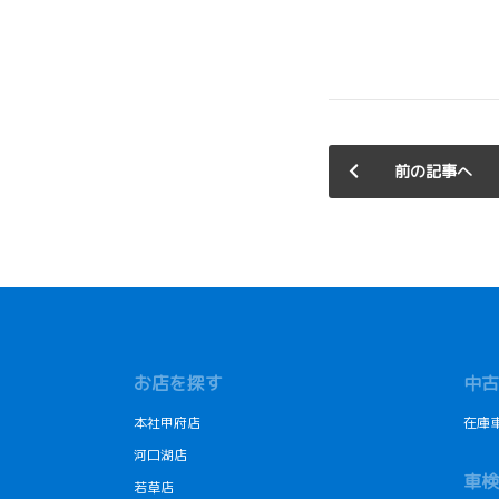
前の記事へ
お店を探す
中古
本社甲府店
在庫
河口湖店
車検
若草店