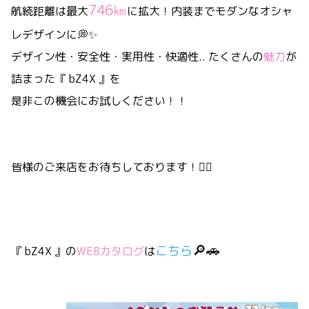
746㎞
航続距離は最大
に拡大！内装までモダンなオシャ
レデザインに💭✨
デザイン性・安全性・実用性・快適性.. たくさんの
魅力
が
詰まった『 bZ4X 』を
是非この機会にお試しください！！
皆様のご来店をお待ちしております！🙂‍↕️
🔎🚗
こちら
『 bZ4X 』の
WEBカタログ
は