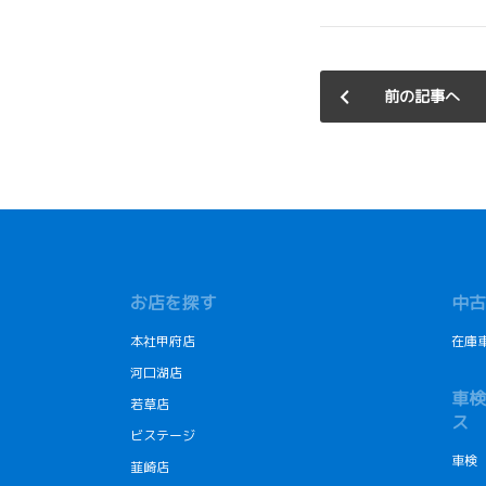
前の記事へ
お店を探す
中古
本社甲府店
在庫
河口湖店
車検
若草店
ス
ビステージ
車検
韮崎店