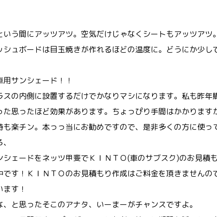
。
という間にアッツアツ。空気だけじゃなくシートもアッツアツ
ッシュボードは目玉焼きが作れるほどの温度に。どうにか少しで
車用サンシェード！！
ラスの内側に設置するだけでかなりマシになります。私も昨年
った思ったほど効果があります。ちょっぴり手間はかかります
時も楽チン。本っっ当にお勧めですので、是非多くの方に使っ
ろ、
ンシェードをネッツ甲斐でＫＩＮＴＯ(車のサブスク)のお見積
中です！ＫＩＮＴＯのお見積もり作成はご料金を頂きませんの
います！
な、と思ったそこのアナタ、いーまーがチャンスですよ。