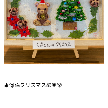
🎄🎅🍰クリスマス🎁💗🐻