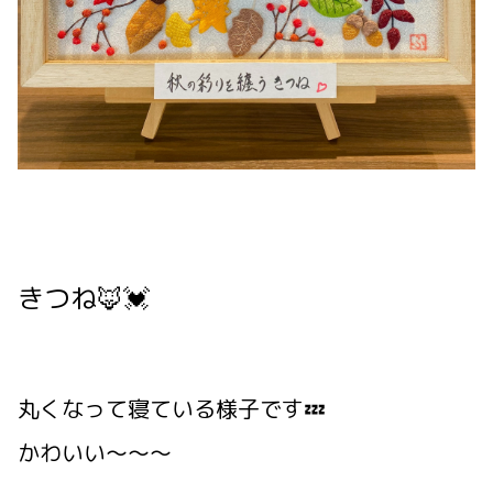
きつね🦊💓
丸くなって寝ている様子です💤
かわいい～～～