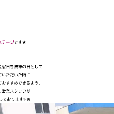
ステージ
です★
金曜日を
洗車の日
として
ていただいた時に
ておすすめできるよう、
も営業スタッフが
しております✨🚘