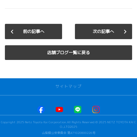
前の記事へ
次の記事へ
店舗ブログ一覧に戻る
サイトマップ
お店を探す
本社甲府店
Copyright 2025 Netz Toyota Kai Corporation.All Rights Reserved.© 2025 NETZ TOYOTA KAI C
河口湖店
O.,LTD2025
若草店
山梨県公安委員会 第471020800226号