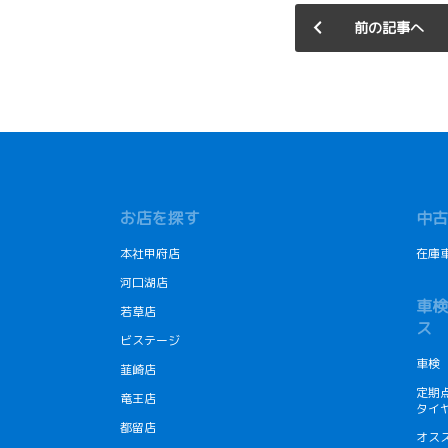
前の記事へ
お店を探す
中古
本社甲府店
在庫
河口湖店
車検
若草店
ス
ビステージ
車検
韮崎店
定期
竜王店
タイ
都留店
オス