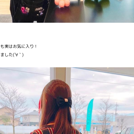
んも実はお気に入り！
した(´∀｀)