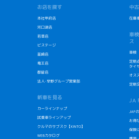
お店を探す
中古
本社甲府店
在庫
河口湖店
車検
若草店
ス
ビステージ
車検
韮崎店
定期
竜王店
タイ
都留店
オス
法人･早野グループ営業部
定期
新車を見る
JＡ
カーラインナップ
JA
試乗車ラインアップ
お得
クルマのサブスク【KINTO】
保険
WEBカタログ
携帯