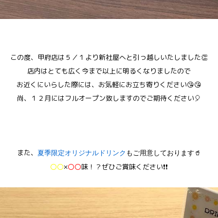
この度、甲府店は５／１より新社屋へと引っ越しいたしました👏
店内はとても広く今まで以上に明るくなりましたので
お近くにいらした際には、お気軽にお立ち寄りください😘😘
尚、１２月にはフルオープン致しますのでご期待ください🎈
また、
夏季限定オリジナルドリンク
もご用意しております🥤
〇〇
×
〇〇
味！？ぜひご賞味ください❗❗