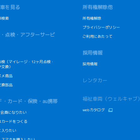
車を見る
所有権解除他
車検索
所有権解除
プライバシーポリシー
・点検・アフターサービ
ご利用にあたって
採用情報
点検（マイレージ・12ヶ月点検・
採用情報
ヤ交換）
スメ商品
レンタカー
交換部品
福祉車両（ウェルキャブ
Ｆ・カード・保険・au携帯
webカタログ
Fの会員になりたい
なカードをつくる
に入りたい
・スマホを購入したい