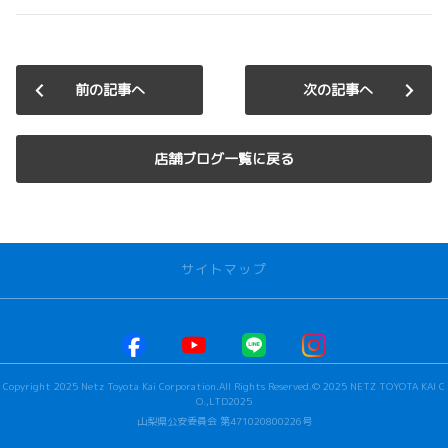
前の記事へ
次の記事へ
店舗ブログ一覧に戻る
サイトマップ
お店を探す
本社甲府店
Copyright 2025 Netz Toyota Kai Corporation.All Rights Reserved.© 2025 NETZ TOYOTA KAI C
河口湖店
O.,LTD2025
若草店
山梨県公安委員会 第471020800226号
ビステージ