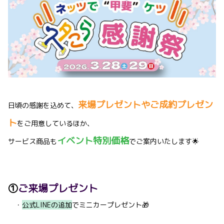
来場プレゼントやご成約プレゼン
日頃の感謝を込めて、
ト
をご用意しているほか、
イベント特別価格
サービス商品も
でご案内いたします🌟
①
ご来場プレゼント
・
公式LINEの追加
でミニカープレゼント🎁