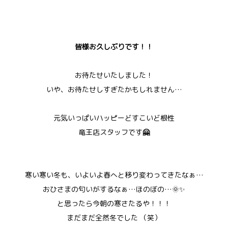
皆様お久しぶりです！！
お待たせいたしました！
いや、お待たせしすぎたかもしれません…
元気いっぱいハッピーどすこいど根性
竜王店スタッフです
🤗
寒い寒い冬も、いよいよ春へと移り変わってきたなぁ…
おひさまの匂いがするなぁ…ほのぼの…🌞✨
と思ったら今朝の寒さたるや！！！
まだまだ全然冬でした （笑）