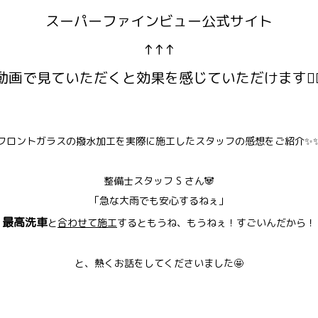
スーパーファインビュー公式サイト
↑↑↑
動画で見ていただくと効果を感じていただけます💁‍♀
フロントガラスの撥水加工を実際に施工したスタッフの感想をご紹介✨
整備士スタッフ S さん🐼
「急な大雨でも安心するねぇ」
最高洗車
「
と
合わせて施工
するともうね、もうねぇ！すごいんだから！
と、熱くお話をしてくださいました🤩