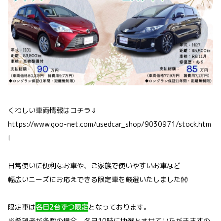
くわしい車両情報はコチラ⇓
https://www.goo-net.com/usedcar_shop/9030971/stock.htm
l
日常使いに便利なお車や、ご家族で使いやすいお車など
幅広いニーズにお応えできる限定車を厳選いたしました👐
限定車は
各日2台ずつ限定
となっております。
※希望者が多数の場合、各日10時に抽選とさせていただきますの