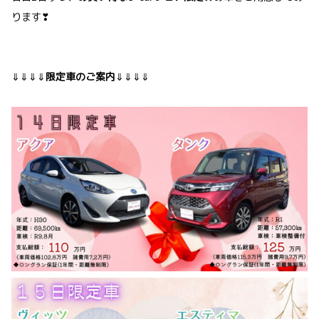
ります❣
⇓⇓⇓⇓
限定車のご案内
⇓⇓⇓⇓