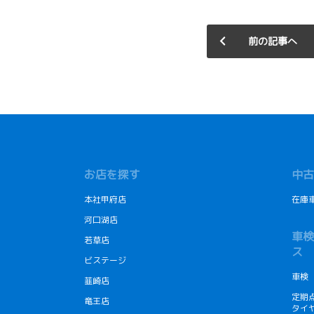
前の記事へ
お店を探す
中古
本社甲府店
在庫
河口湖店
車検
若草店
ス
ビステージ
車検
韮崎店
定期
竜王店
タイ