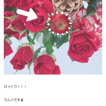
びっくり！！！
りんごです🍎