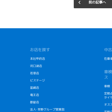
前の記事へ
お店を探す
中古
本社甲府店
在庫
河口湖店
車検
若草店
ス
ビステージ
車検
韮崎店
定期
竜王店
タイ
都留店
オス
法人･早野グループ営業部
定期