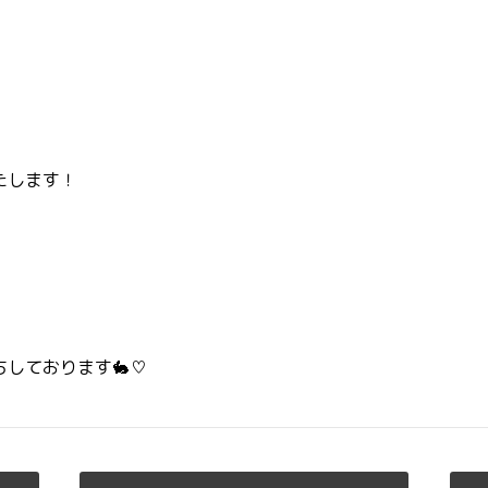
たします！
しております🐇♡