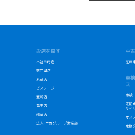
お店を探す
中古
本社甲府店
在庫
河口湖店
車検
若草店
ス
ビステージ
車検
韮崎店
定期
竜王店
タイ
都留店
オス
法人･早野グループ営業部
定期