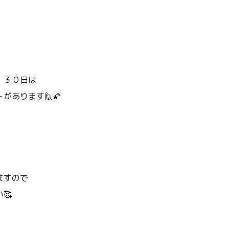
、３０日は
があります🙋🌠
ますので
🥰