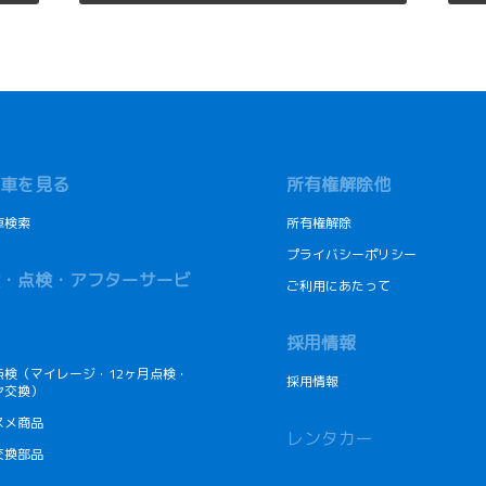
車を見る
所有権解除他
車検索
所有権解除
プライバシーポリシー
・点検・アフターサービ
ご利用にあたって
採用情報
点検（マイレージ・12ヶ月点検・
採用情報
ヤ交換）
スメ商品
レンタカー
交換部品