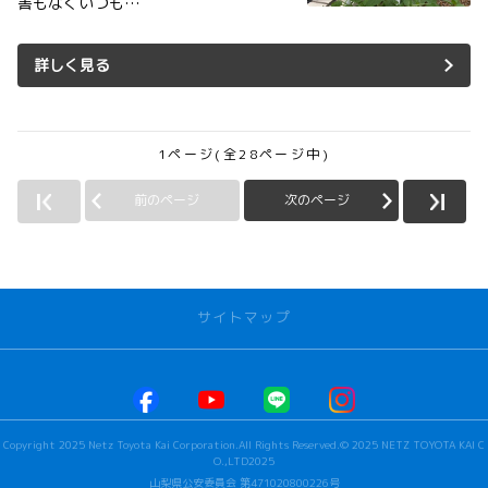
害もなくいつも…
詳しく見る
1ページ(全28ページ中)
前のページ
次のページ
サイトマップ
お店を探す
本社甲府店
Copyright 2025 Netz Toyota Kai Corporation.All Rights Reserved.© 2025 NETZ TOYOTA KAI C
河口湖店
O.,LTD2025
若草店
山梨県公安委員会 第471020800226号